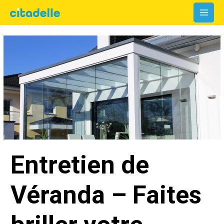
Aller
MAI
au
MEN
contenu
Entretien de
Véranda – Faites