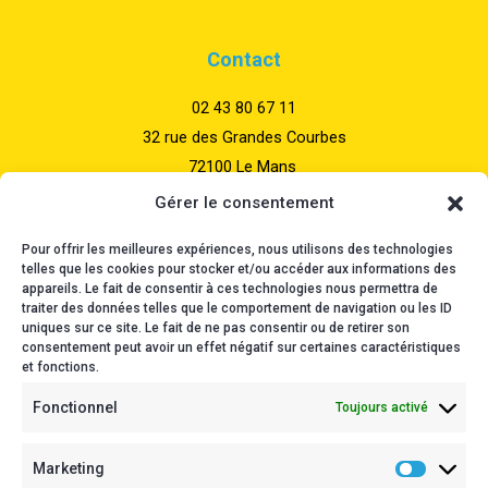
Contact
02 43 80 67 11
32 rue des Grandes Courbes
72100 Le Mans
Gérer le consentement
Nos horaires
Pour offrir les meilleures expériences, nous utilisons des technologies
telles que les cookies pour stocker et/ou accéder aux informations des
Du lundi au vendredi
appareils. Le fait de consentir à ces technologies nous permettra de
traiter des données telles que le comportement de navigation ou les ID
08:30 – 12:30
uniques sur ce site. Le fait de ne pas consentir ou de retirer son
14:00 – 18:00
consentement peut avoir un effet négatif sur certaines caractéristiques
et fonctions.
Fonctionnel
Toujours activé
Informations
Mentions légales
Marketing