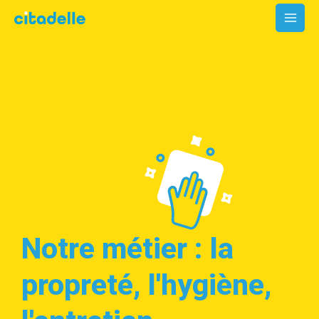
Aller
MAI
au
MEN
contenu
Notre métier : la
propreté, l'hygiène,